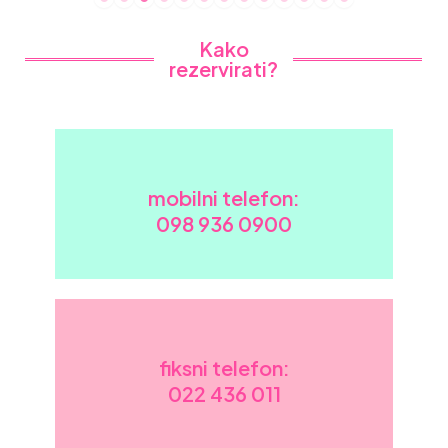
Kako
rezervirati?
m
obilni telefon:
098 936 0900
fiksni telefon:
022 436 011